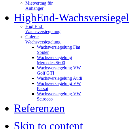
Mietvertrag für
Anhänger
HighEnd-Wachsversiege
HighEnd-
Wachsversiegelung
Galerie
Wachsversiegelung
Wachsversiegelung Fiat
Spider
Wachsversiegelung
Mercedes S600
Wachsversiegelung VW
Golf GTI
Wachsversiegelung Audi
Wachsversiegelung VW
Passat
Wachsversiegelung VW
Scirocco
Referenzen
Skip to content