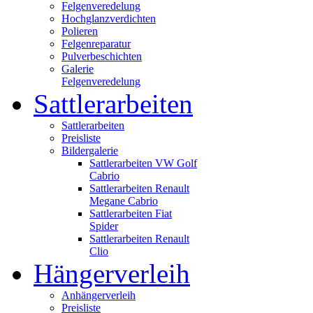
Felgenveredelung
Hochglanzverdichten
Polieren
Felgenreparatur
Pulverbeschichten
Galerie
Felgenveredelung
Sattlerarbeiten
Sattlerarbeiten
Preisliste
Bildergalerie
Sattlerarbeiten VW Golf
Cabrio
Sattlerarbeiten Renault
Megane Cabrio
Sattlerarbeiten Fiat
Spider
Sattlerarbeiten Renault
Clio
Hängerverleih
Anhängerverleih
Preisliste