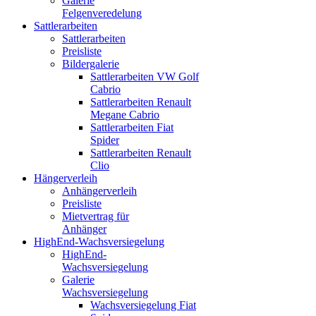
Galerie
Felgenveredelung
Sattlerarbeiten
Sattlerarbeiten
Preisliste
Bildergalerie
Sattlerarbeiten VW Golf
Cabrio
Sattlerarbeiten Renault
Megane Cabrio
Sattlerarbeiten Fiat
Spider
Sattlerarbeiten Renault
Clio
Hängerverleih
Anhängerverleih
Preisliste
Mietvertrag für
Anhänger
HighEnd-Wachsversiegelung
HighEnd-
Wachsversiegelung
Galerie
Wachsversiegelung
Wachsversiegelung Fiat