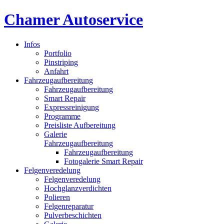
Chamer Autoservice
Infos
Portfolio
Pinstriping
Anfahrt
Fahrzeugaufbereitung
Fahrzeugaufbereitung
Smart Repair
Expressreinigung
Programme
Preisliste Aufbereitung
Galerie
Fahrzeugaufbereitung
Fahrzeugaufbereitung
Fotogalerie Smart Repair
Felgenveredelung
Felgenveredelung
Hochglanzverdichten
Polieren
Felgenreparatur
Pulverbeschichten