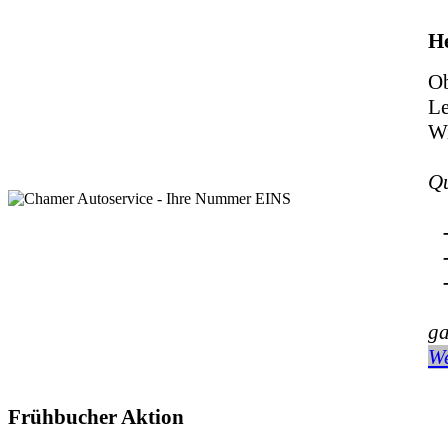
He
Ob
Le
Wi
Qu
-
-
- 
g
We
Frühbucher Aktion