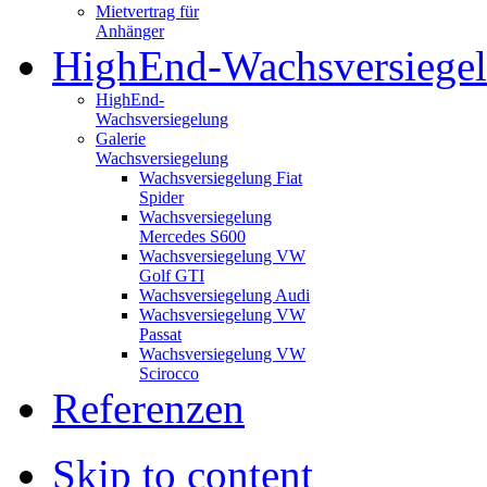
Mietvertrag für
Anhänger
HighEnd-Wachsversiege
HighEnd-
Wachsversiegelung
Galerie
Wachsversiegelung
Wachsversiegelung Fiat
Spider
Wachsversiegelung
Mercedes S600
Wachsversiegelung VW
Golf GTI
Wachsversiegelung Audi
Wachsversiegelung VW
Passat
Wachsversiegelung VW
Scirocco
Referenzen
Skip to content