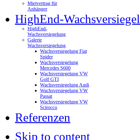
Mietvertrag für
Anhänger
HighEnd-Wachsversiege
HighEnd-
Wachsversiegelung
Galerie
Wachsversiegelung
Wachsversiegelung Fiat
Spider
Wachsversiegelung
Mercedes S600
Wachsversiegelung VW
Golf GTI
Wachsversiegelung Audi
Wachsversiegelung VW
Passat
Wachsversiegelung VW
Scirocco
Referenzen
Skip to content