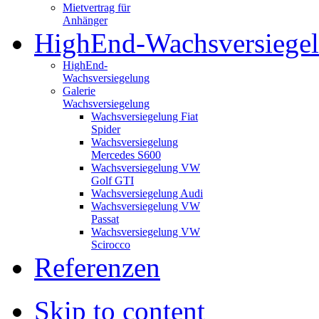
Mietvertrag für
Anhänger
HighEnd-Wachsversiege
HighEnd-
Wachsversiegelung
Galerie
Wachsversiegelung
Wachsversiegelung Fiat
Spider
Wachsversiegelung
Mercedes S600
Wachsversiegelung VW
Golf GTI
Wachsversiegelung Audi
Wachsversiegelung VW
Passat
Wachsversiegelung VW
Scirocco
Referenzen
Skip to content