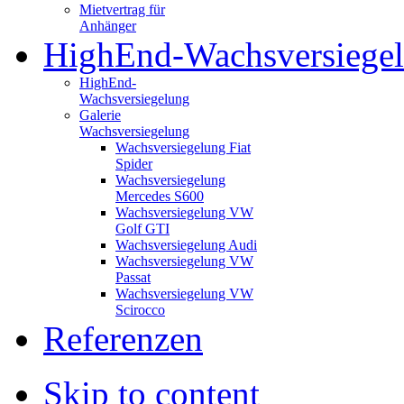
Mietvertrag für
Anhänger
HighEnd-Wachsversiege
HighEnd-
Wachsversiegelung
Galerie
Wachsversiegelung
Wachsversiegelung Fiat
Spider
Wachsversiegelung
Mercedes S600
Wachsversiegelung VW
Golf GTI
Wachsversiegelung Audi
Wachsversiegelung VW
Passat
Wachsversiegelung VW
Scirocco
Referenzen
Skip to content