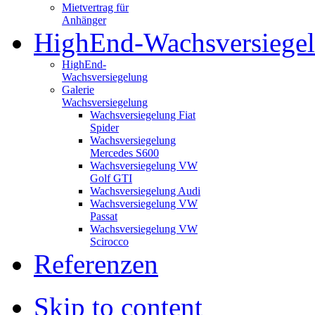
Mietvertrag für
Anhänger
HighEnd-Wachsversiege
HighEnd-
Wachsversiegelung
Galerie
Wachsversiegelung
Wachsversiegelung Fiat
Spider
Wachsversiegelung
Mercedes S600
Wachsversiegelung VW
Golf GTI
Wachsversiegelung Audi
Wachsversiegelung VW
Passat
Wachsversiegelung VW
Scirocco
Referenzen
Skip to content